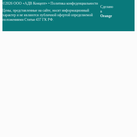
©2026 ООО «АДВ Концепт»
•
Политика конфеденциальности
Сделано
Цены, представленные на сайте, носят информационный
в
характер и не являются публичной офертой определяемой
Orange
положениями Статьи 437 ГК РФ.