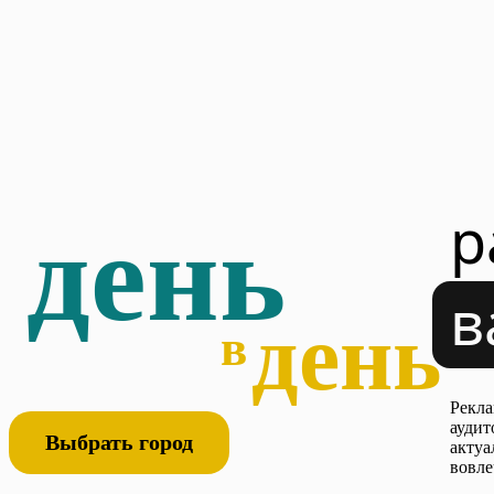
р
день
в
день
в
Рекла
аудит
Выбрать город
актуа
вовле