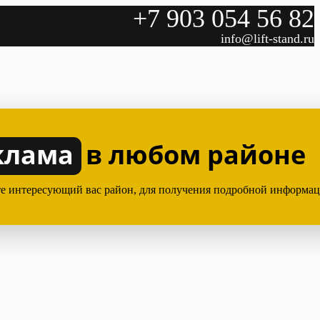
+7 903 054 56 82
info@lift-stand.ru
клама
в любом районе
е интересующий вас район, для получения подробной информа