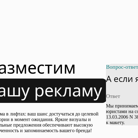
Люберцы
на обработку персонал
Московский
Нефтекамск
Новокузнецк
Я согласен на
обраб
Новоуральск
конфиденциальност
Одинцово
Отправить
Оренбург2
соглашение
Пермь Стандарт
Пушкин
Самара 1
Саратов
азместим
Сочи
Отправить
Таганрог
Вопрос-отве
Томск
Ульяновск
А если
Хабаровск
ашу рекламу
Череповец
Якутск
Ответ
Мы принимаем 
юристами на с
ма в лифтах: ваш шанс достучаться до целевой
13.03.2006 N 
ории в момент ожидания. Яркие визуалы и
к макету.
льные предложения обеспечивают высокую
ченность и запоминаемость вашего бренда!