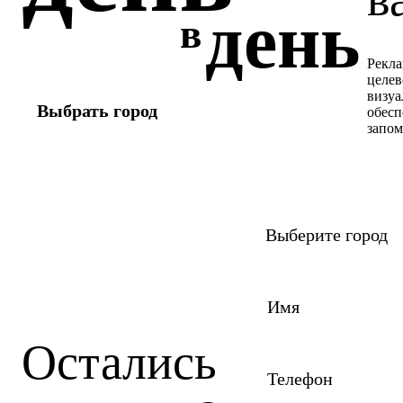
день
в
Рекла
целев
визуа
Выбрать город
обесп
запом
Остались