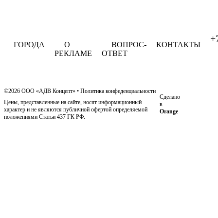
+
ГОРОДА
О
ВОПРОС-
КОНТАКТЫ
РЕКЛАМЕ
ОТВЕТ
©2026 ООО «АДВ Концепт»
•
Политика конфеденциальности
Сделано
Цены, представленные на сайте, носят информационный
в
характер и не являются публичной офертой определяемой
Orange
положениями Статьи 437 ГК РФ.