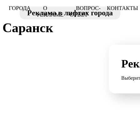
ГОРОДА
О
ВОПРОС-
КОНТАКТЫ
Реклама в лифтах города
РЕКЛАМЕ
ОТВЕТ
Саранск
Рек
Выберит