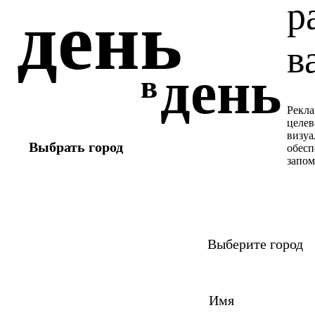
р
день
в
день
в
Рекла
целев
визуа
Выбрать город
обесп
запом