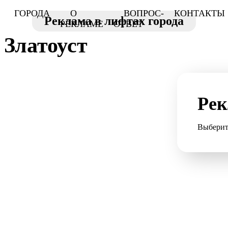
ГОРОДА
О
ВОПРОС-
КОНТАКТЫ
Реклама в лифтах города
РЕКЛАМЕ
ОТВЕТ
Златоуст
Рек
Выберит